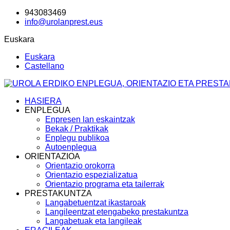
943083469
info@urolanprest.eus
Euskara
Euskara
Castellano
HASIERA
ENPLEGUA
Enpresen lan eskaintzak
Bekak / Praktikak
Enplegu publikoa
Autoenplegua
ORIENTAZIOA
Orientazio orokorra
Orientazio espezializatua
Orientazio programa eta tailerrak
PRESTAKUNTZA
Langabetuentzat ikastaroak
Langileentzat etengabeko prestakuntza
Langabetuak eta langileak