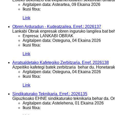
Argitalpen data:
Asteartea, 09 Ekaina 2026
Ikusi fitxa:
Link
Obren Arduradun - Kudeatzailea. Erref.: 2026137
Lankabi Obrak enpresak obren inguruko langilea bat beha
Enpresa:
LANKABI OBRAK
Argitalpen data:
Osteguna, 04 Ekaina 2026
Ikusi fitxa:
Link
Arratsaldetako Kafetegiko Zerbitzaria. Erref. 2026138
Azpeitiko kafetegi batek zerbitzaria behar du. Honetar
Argitalpen data:
Osteguna, 04 Ekaina 2026
Ikusi fitxa:
Link
Sindikaturako Teknikaria. Erref.: 2026135
Gipuzkoako EHNE sindikaturako teknikaria behar da. Ord
Argitalpen data:
Astelehena, 01 Ekaina 2026
Ikusi fitxa: