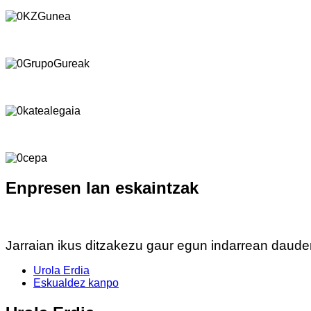
Enpresen lan eskaintzak
Jarraian ikus ditzakezu gaur egun indarrean daud
Urola Erdia
Eskualdez kanpo