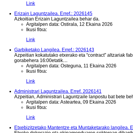
Link
Erizain Laguntzailea. Erref.: 2026145
Azkoitian Erizain Laguntzailea behar da.
Argitalpen data:
Ostirala, 12 Ekaina 2026
Ikusi fitxa:
Link
Garbiketako Langilea. Erref.: 2026143
Azpeitian kokatutako etxerako eta “contract” altzariak fab
gorabehera 16:00etatik…
Argitalpen data:
Osteguna, 11 Ekaina 2026
Ikusi fitxa:
Link
Administrari Laguntzailea. Erref. 2026141
Azpeitian, Administrari Laguntzaile lanpostu bat bete be
Argitalpen data:
Asteartea, 09 Ekaina 2026
Ikusi fitxa:
Link
Etxebizitzetako Mantentze eta Muntaketarako langilea. E
Etxeko dekorazio eta ekipamenduaren sektorean dihardu