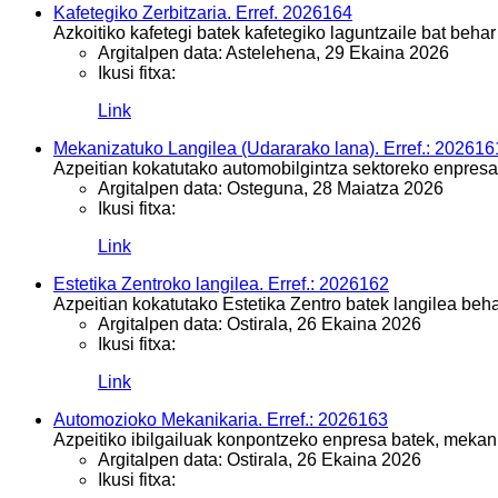
Kafetegiko Zerbitzaria. Erref. 2026164
Azkoitiko kafetegi batek kafetegiko laguntzaile bat beha
Argitalpen data:
Astelehena, 29 Ekaina 2026
Ikusi fitxa:
Link
Mekanizatuko Langilea (Udararako lana). Erref.: 202616
Azpeitian kokatutako automobilgintza sektoreko enpresa 
Argitalpen data:
Osteguna, 28 Maiatza 2026
Ikusi fitxa:
Link
Estetika Zentroko langilea. Erref.: 2026162
Azpeitian kokatutako Estetika Zentro batek langilea beha
Argitalpen data:
Ostirala, 26 Ekaina 2026
Ikusi fitxa:
Link
Automozioko Mekanikaria. Erref.: 2026163
Azpeitiko ibilgailuak konpontzeko enpresa batek, mekani
Argitalpen data:
Ostirala, 26 Ekaina 2026
Ikusi fitxa: