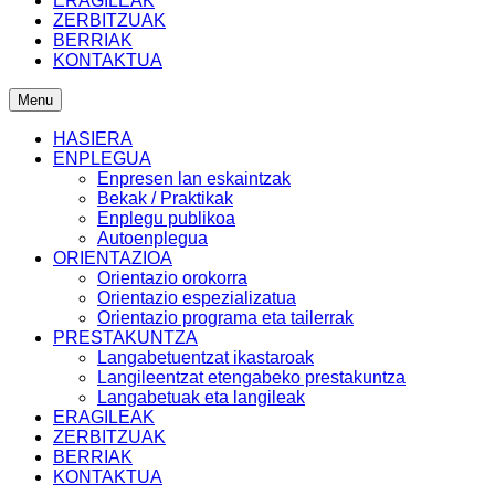
ERAGILEAK
ZERBITZUAK
BERRIAK
KONTAKTUA
Menu
HASIERA
ENPLEGUA
Enpresen lan eskaintzak
Bekak / Praktikak
Enplegu publikoa
Autoenplegua
ORIENTAZIOA
Orientazio orokorra
Orientazio espezializatua
Orientazio programa eta tailerrak
PRESTAKUNTZA
Langabetuentzat ikastaroak
Langileentzat etengabeko prestakuntza
Langabetuak eta langileak
ERAGILEAK
ZERBITZUAK
BERRIAK
KONTAKTUA