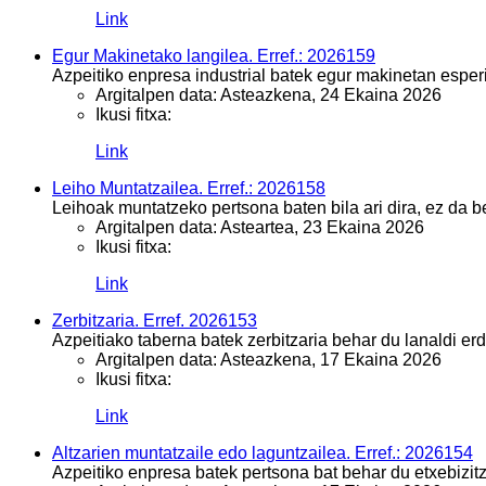
Link
Egur Makinetako langilea. Erref.: 2026159
Azpeitiko enpresa industrial batek egur makinetan esper
Argitalpen data:
Asteazkena, 24 Ekaina 2026
Ikusi fitxa:
Link
Leiho Muntatzailea. Erref.: 2026158
Leihoak muntatzeko pertsona baten bila ari dira, ez da b
Argitalpen data:
Asteartea, 23 Ekaina 2026
Ikusi fitxa:
Link
Zerbitzaria. Erref. 2026153
Azpeitiako taberna batek zerbitzaria behar du lanaldi erd
Argitalpen data:
Asteazkena, 17 Ekaina 2026
Ikusi fitxa:
Link
Altzarien muntatzaile edo laguntzailea. Erref.: 2026154
Azpeitiko enpresa batek pertsona bat behar du etxebizitz