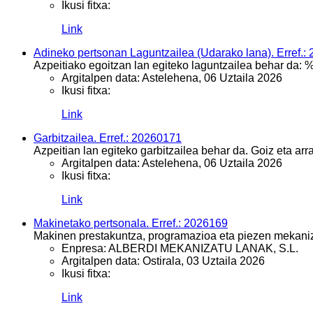
Ikusi fitxa:
Link
Adineko pertsonan Laguntzailea (Udarako lana). Erref.:
Azpeitiako egoitzan lan egiteko laguntzailea behar da: %6
Argitalpen data:
Astelehena, 06 Uztaila 2026
Ikusi fitxa:
Link
Garbitzailea. Erref.: 20260171
Azpeitian lan egiteko garbitzailea behar da. Goiz eta arr
Argitalpen data:
Astelehena, 06 Uztaila 2026
Ikusi fitxa:
Link
Makinetako pertsonala. Erref.: 2026169
Makinen prestakuntza, programazioa eta piezen mekani
Enpresa:
ALBERDI MEKANIZATU LANAK, S.L.
Argitalpen data:
Ostirala, 03 Uztaila 2026
Ikusi fitxa:
Link