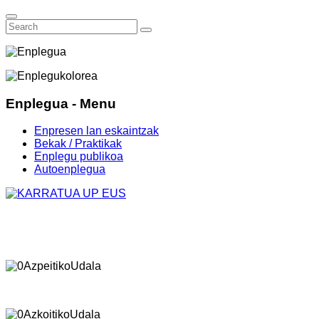
Enplegua - Menu
Enpresen lan eskaintzak
Bekak / Praktikak
Enplegu publikoa
Autoenplegua