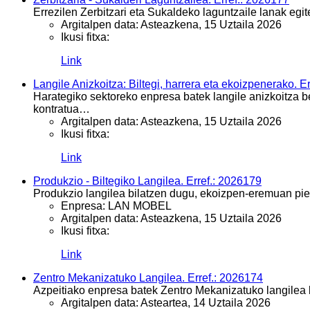
Errezilen Zerbitzari eta Sukaldeko laguntzaile lanak egi
Argitalpen data:
Asteazkena, 15 Uztaila 2026
Ikusi fitxa:
Link
Langile Anizkoitza: Biltegi, harrera eta ekoizpenerako. E
Harategiko sektoreko enpresa batek langile anizkoitza b
kontratua…
Argitalpen data:
Asteazkena, 15 Uztaila 2026
Ikusi fitxa:
Link
Produkzio - Biltegiko Langilea. Erref.: 2026179
Produkzio langilea bilatzen dugu, ekoizpen-eremuan piez
Enpresa:
LAN MOBEL
Argitalpen data:
Asteazkena, 15 Uztaila 2026
Ikusi fitxa:
Link
Zentro Mekanizatuko Langilea. Erref.: 2026174
Azpeitiako enpresa batek Zentro Mekanizatuko langilea 
Argitalpen data:
Asteartea, 14 Uztaila 2026