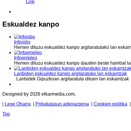
Link
Eskualdez kanpo
Infojobs
Hemen dituzu eskualdez kanpo argitaratutako lan esk
Infoempleo
Hemen dituzu eskualdez kanpo dauden beste hainbat 
Lanbiden eskualdez kanpo argitaratuko lan eskaintzak
Lanbidek Gipuzkoan argitaratuta dituen lan eskaintzak
Designed by 2026 elkarmedia.com.
|
Lege Oharra
|
Pribatutasun adierazpena
|
Cookien politika
Top