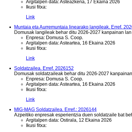
Argitalpen data:
Asteazkena, 17 Ekaina 2026
Ikusi fitxa:
Link
Muntaia eta Aurremuntaia linearako langileak. Erref. 20
Domusak langileak behar ditu 2026-2027 kanpainan lan 
Enpresa:
Domusa S. Coop.
Argitalpen data:
Asteartea, 16 Ekaina 2026
Ikusi fitxa:
Link
Soldatzailea. Erref. 2026152
Domusak soldatzaileak behar ditu 2026-2027 kanpainan 
Enpresa:
Domusa S. Coop.
Argitalpen data:
Asteartea, 16 Ekaina 2026
Ikusi fitxa:
Link
MIG-MAG Soldatzailea. Erref.: 2026144
Azpeitiko enpresak esperientzia duen soldatzaile ba
Argitalpen data:
Ostirala, 12 Ekaina 2026
Ikusi fitxa: