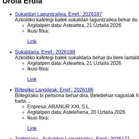
Urola Erdia
Sukaldari Laguntzailea. Erref.: 2026187
Azkoitiko kafetegi batek sukaldari laguntzailea behar du
Argitalpen data:
Asteartea, 21 Uztaila 2026
Ikusi fitxa:
Link
Sukaldaria. Erref.: 2026188
Azkoitiko kafetegi batek sukaldaria behar du bere lantal
Argitalpen data:
Asteartea, 21 Uztaila 2026
Ikusi fitxa:
Link
Biltegiko Langileak. Erref.: 2026186
Biltegirako bi pertsona behar dira. Betebehar nagusiak 
baita…
Enpresa:
ARANUR XXI, S.L.
Argitalpen data:
Astelehena, 20 Uztaila 2026
Ikusi fitxa:
Link
Zerbitzaria - Sukalderi Laguntzailea. Erref.: 2026177