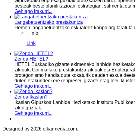
Gipuzkoako enpresa guztiak ordezkatzen ditu. Enpresen 
besteak beste planifikazioan, estrategian, salmenta eta
Gehiago irakurri...
Langabetuentzako prestakuntza
Hemen langabetuentzako eskualdez kanpo argitaratuta 
+ info:
Link
Zer da HETEL?
HETEL Euskadiko gizarte ekimeneko lanbide heziketako 20
zikloak, Goi mailako prestakuntza zikloak eta Enplegura
protagonismo handia dute kokaturik dauden eskualdeetak
duten erakundeei ere (enpresei, gizarte-eragileei, kluste
Gehiago irakurri...
Zer da Ikaslan?
​Ikaslan Gipuzkoa Lanbide Heziketako Institutu Publikoen
ziklo guztiak.
Gehiago irakurri...
Designed by 2026 elkarmedia.com.