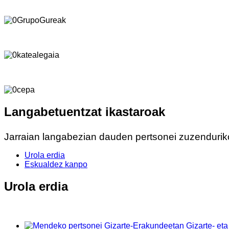
Langabetuentzat ikastaroak
Jarraian langabezian dauden pertsonei zuzendurik
Urola erdia
Eskualdez kanpo
Urola erdia