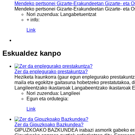
Mendeko pertsonei Gizarte-Erakundeetan Gizarte- eta 
Mendeko pertsonei Gizarte-Erakundeetan Gizarte- eta Osa
Nori zuzendua:
Langabetuentzat
+ info:
Link
Eskualdez kanpo
Zer da enplegurako prestakuntza?
Heziketa Iraunkorra (gaur egun enplegurako prestakuntz
maila eta egokitze gaitasuna hobetzeko prestatutakoa, d
Langileentzako ikastaroak Langabeentzako ikastaroak E
Nori zuzendua:
Langileei
Egun eta ordutegia:
Link
Zer da Gipuzkoako Bazkundea?
GIPUZKOAKO BAZKUNDEA irabazi asmorik gabeko erakund