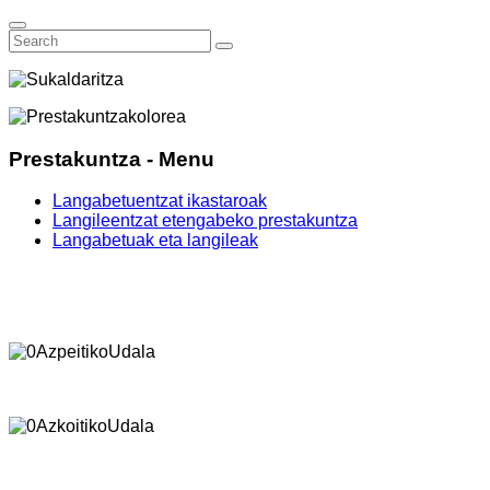
Prestakuntza - Menu
Langabetuentzat ikastaroak
Langileentzat etengabeko prestakuntza
Langabetuak eta langileak