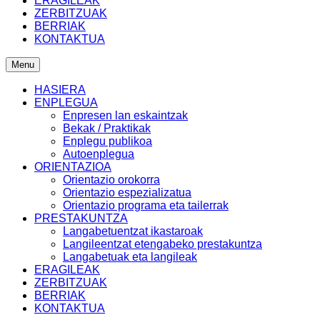
ERAGILEAK
ZERBITZUAK
BERRIAK
KONTAKTUA
Menu
HASIERA
ENPLEGUA
Enpresen lan eskaintzak
Bekak / Praktikak
Enplegu publikoa
Autoenplegua
ORIENTAZIOA
Orientazio orokorra
Orientazio espezializatua
Orientazio programa eta tailerrak
PRESTAKUNTZA
Langabetuentzat ikastaroak
Langileentzat etengabeko prestakuntza
Langabetuak eta langileak
ERAGILEAK
ZERBITZUAK
BERRIAK
KONTAKTUA