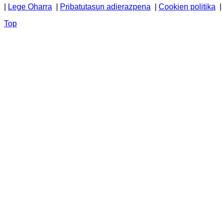
|
Lege Oharra
|
Pribatutasun adierazpena
|
Cookien politika
Top