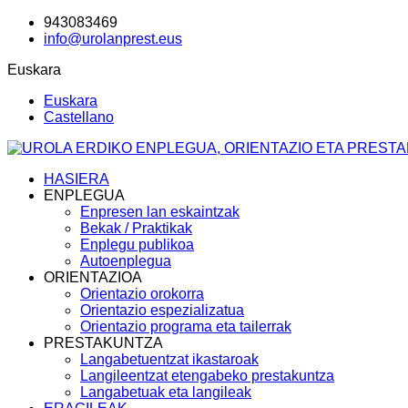
943083469
info@urolanprest.eus
Euskara
Euskara
Castellano
HASIERA
ENPLEGUA
Enpresen lan eskaintzak
Bekak / Praktikak
Enplegu publikoa
Autoenplegua
ORIENTAZIOA
Orientazio orokorra
Orientazio espezializatua
Orientazio programa eta tailerrak
PRESTAKUNTZA
Langabetuentzat ikastaroak
Langileentzat etengabeko prestakuntza
Langabetuak eta langileak