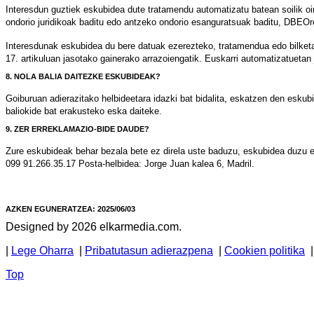
Interesdun guztiek eskubidea dute tratamendu automatizatu batean soilik oin
ondorio juridikoak baditu edo antzeko ondorio esanguratsuak baditu, DBEOre
Interesdunak eskubidea du bere datuak ezerezteko, tratamendua edo bilke
17. artikuluan jasotako gainerako arrazoiengatik. Euskarri automatizatuetan
8. NOLA BALIA DAITEZKE ESKUBIDEAK?
Goiburuan adierazitako helbideetara idazki bat bidalita, eskatzen den esku
baliokide bat erakusteko eska daiteke.
9. ZER ERREKLAMAZIO-BIDE DAUDE?
Zure eskubideak behar bezala bete ez direla uste baduzu, eskubidea duzu
099 91.266.35.17 Posta-helbidea: Jorge Juan kalea 6, Madril.
AZKEN EGUNERATZEA: 2025/06/03
Designed by 2026 elkarmedia.com.
|
Lege Oharra
|
Pribatutasun adierazpena
|
Cookien politika
Top