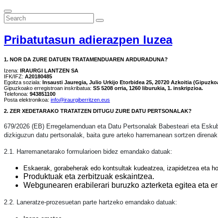
Pribatutasun adierazpen luzea
1. NOR DA ZURE DATUEN TRATAMENDUAREN ARDURADUNA?
Izena:
IRAURGI LANTZEN SA
IFK/IFZ:
A20180485
Egoitza soziala:
Insausti Jauregia, Julio Urkijo Etorbidea 25, 20720 Azkoitia (Gipuzko
Gipuzkoako erregistroan inskribatua:
SS 5208 orria, 1260 liburukia, 1. inskripzioa.
Telefonoa:
943851100
Posta elektronikoa:
info@iraurgiberritzen.eus
2. ZER XEDETARAKO TRATATZEN DITUGU ZURE DATU PERTSONALAK?
679/2026 (EB) Erregelamenduan eta Datu Pertsonalak Babesteari eta Eskub
dizkiguzun datu pertsonalak, baita gure arteko harremanean sortzen direnak 
2.1. Harremanetarako formularioen bidez emandako datuak:
Eskaerak, gorabeherak edo kontsultak kudeatzea, izapidetzea eta hor
Produktuak eta zerbitzuak eskaintzea.
Webgunearen erabilerari buruzko azterketa egitea eta er
2.2. Laneratze-prozesuetan parte hartzeko emandako datuak: