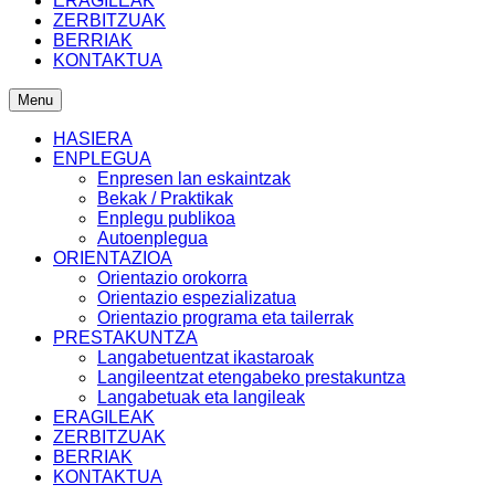
ERAGILEAK
ZERBITZUAK
BERRIAK
KONTAKTUA
Menu
HASIERA
ENPLEGUA
Enpresen lan eskaintzak
Bekak / Praktikak
Enplegu publikoa
Autoenplegua
ORIENTAZIOA
Orientazio orokorra
Orientazio espezializatua
Orientazio programa eta tailerrak
PRESTAKUNTZA
Langabetuentzat ikastaroak
Langileentzat etengabeko prestakuntza
Langabetuak eta langileak
ERAGILEAK
ZERBITZUAK
BERRIAK
KONTAKTUA