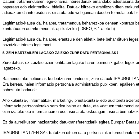
Datuen tratamenduaren lege-oinarria interesdunak emandako adostasuna da. B
paperean edo elektronikoki bidalita. Datuak biltzeko erabiltzen diren erak
adierazten da interesdunak sinatuta edo webgunean dauden formularioak bid
Legitimazio-kausa da, halaber, tratamendua beharrezkoa denean kontratu ba
kontratuaren aurreko neurriak aplikatzeko ( DBEO, 6.1.a eta b).
Legitimazio-kausa da, halaber, erantzule den aldetik bete behar dituen lege
bazaizkie interes legitimoei.
5. ZEIN HARTZAILERI LAGAKO ZAIZKIO ZURE DATU PERTSONALAK?
Zure datuak ez zaizkio ezein entitateri lagako haren baimenik gabe, legez a
lagatzeko.
Baimendutako helburuak kudeatzearen ondorioz, zure datuak IRAURGI LANTZ
Era berean, haien informazio pertsonala administrazio publikoen, epaileen e
babestuta badaude.
Aholkularitza-, informatika-, marketing-, prestakuntza- edo auditoretza-zer
informazio pertsonalerako sarbidea baino ez dute, eta «datuen tratamenduar
ezin izateko eta informazioaren osotasuna eta eskuragarritasuna bermatzek
Ez da aurreikusten nazioarteko datu-transferentziarik egitea Europar Bata
IRAURGI LANTZEN SAk tratatzen dituen datu pertsonalak interesdunak ematen 