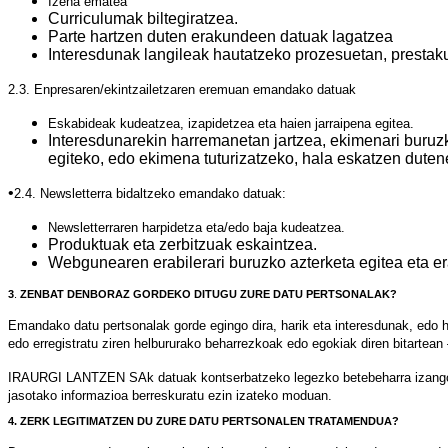
Izena ematea
Curriculumak biltegiratzea.
Parte hartzen duten erakundeen datuak lagatzea
Interesdunak langileak hautatzeko prozesuetan, prestak
2.3. Enpresaren/ekintzailetzaren eremuan emandako datuak
Eskabideak kudeatzea, izapidetzea eta haien jarraipena egitea.
Interesdunarekin harremanetan jartzea, ekimenari buruzk
egiteko, edo ekimena tuturizatzeko, hala eskatzen duten
•
2.4. Newsletterra bidaltzeko emandako datuak:
Newsletterraren harpidetza eta/edo baja kudeatzea.
Produktuak eta zerbitzuak eskaintzea.
Webgunearen erabilerari buruzko azterketa egitea eta er
3
.
ZENBAT DENBORAZ GORDEKO DITUGU ZURE DATU PERTSONALAK?
Emandako datu pertsonalak gorde egingo dira, harik eta interesdunak, edo 
edo erregistratu ziren helbururako beharrezkoak edo egokiak diren bitartean
IRAURGI LANTZEN SAk datuak kontserbatzeko legezko betebeharra izango du.
jasotako informazioa berreskuratu ezin izateko moduan.
4. ZERK LEGITIMATZEN DU ZURE DATU PERTSONALEN TRATAMENDUA?