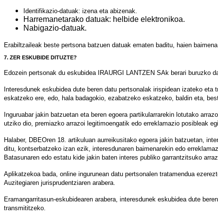
Identifikazio-datuak: izena eta abizenak.
Harremanetarako datuak: helbide elektronikoa.
Nabigazio-datuak.
Erabiltzaileak beste pertsona batzuen datuak ematen baditu, haien baimena
7. ZER ESKUBIDE DITUZTE?
Edozein pertsonak du eskubidea IRAURGI LANTZEN SAk berari buruzko datu 
Interesdunek eskubidea dute beren datu pertsonalak irispidean izateko eta 
eskatzeko ere, edo, hala badagokio, ezabatzeko eskatzeko, baldin eta, best
Inguruabar jakin batzuetan eta beren egoera partikularrarekin lotutako ar
utziko dio, premiazko arrazoi legitimoengatik edo erreklamazio posibleak eg
Halaber, DBEOren 18. artikuluan aurreikusitako egoera jakin batzuetan, i
ditu, kontserbatzeko izan ezik, interesdunaren baimenarekin edo erreklamaz
Batasunaren edo estatu kide jakin baten interes publiko garrantzitsuko arraz
Aplikatzekoa bada, online ingurunean datu pertsonalen tratamendua ezerezt
Auzitegiaren jurisprudentziaren arabera.
Eramangarritasun-eskubidearen arabera, interesdunek eskubidea dute beren 
transmititzeko.