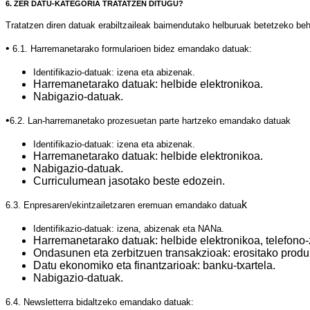
6. ZER DATU-KATEGORIA TRATATZEN DITUGU?
Tratatzen diren datuak erabiltzaileak baimendutako helburuak betetzeko beha
•
6.1. Harremanetarako formularioen bidez emandako datuak:
Identifikazio-datuak: izena eta abizenak.
Harremanetarako datuak: helbide elektronikoa.
Nabigazio-datuak.
•
6.2. Lan-harremanetako prozesuetan parte hartzeko emandako datuak
Identifikazio-datuak: izena eta abizenak.
Harremanetarako datuak: helbide elektronikoa.
Nabigazio-datuak.
Curriculumean jasotako beste edozein.
k
6.3. Enpresaren/ekintzailetzaren eremuan emandako datua
Identifikazio-datuak: izena, abizenak eta NANa.
Harremanetarako datuak: helbide elektronikoa, telefono-
Ondasunen eta zerbitzuen transakzioak: erositako produk
Datu ekonomiko eta finantzarioak: banku-txartela.
Nabigazio-datuak.
6.4. Newsletterra bidaltzeko emandako datuak: