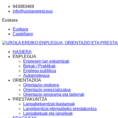
943083469
info@urolanprest.eus
Euskara
Euskara
Castellano
HASIERA
ENPLEGUA
Enpresen lan eskaintzak
Bekak / Praktikak
Enplegu publikoa
Autoenplegua
ORIENTAZIOA
Orientazio orokorra
Orientazio espezializatua
Orientazio programa eta tailerrak
PRESTAKUNTZA
Langabetuentzat ikastaroak
Langileentzat etengabeko prestakuntza
Langabetuak eta langileak