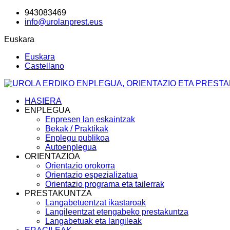
943083469
info@urolanprest.eus
Euskara
Euskara
Castellano
HASIERA
ENPLEGUA
Enpresen lan eskaintzak
Bekak / Praktikak
Enplegu publikoa
Autoenplegua
ORIENTAZIOA
Orientazio orokorra
Orientazio espezializatua
Orientazio programa eta tailerrak
PRESTAKUNTZA
Langabetuentzat ikastaroak
Langileentzat etengabeko prestakuntza
Langabetuak eta langileak