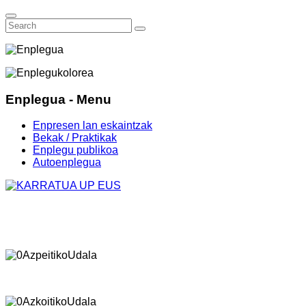
Enplegua - Menu
Enpresen lan eskaintzak
Bekak / Praktikak
Enplegu publikoa
Autoenplegua