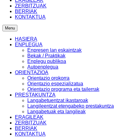
ERAGILEAK
ZERBITZUAK
BERRIAK
KONTAKTUA
Menu
HASIERA
ENPLEGUA
Enpresen lan eskaintzak
Bekak / Praktikak
Enplegu publikoa
Autoenplegua
ORIENTAZIOA
Orientazio orokorra
Orientazio espezializatua
Orientazio programa eta tailerrak
PRESTAKUNTZA
Langabetuentzat ikastaroak
Langileentzat etengabeko prestakuntza
Langabetuak eta langileak
ERAGILEAK
ZERBITZUAK
BERRIAK
KONTAKTUA