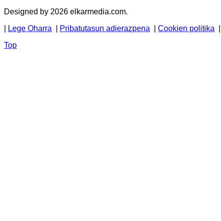
Designed by 2026 elkarmedia.com.
|
Lege Oharra
|
Pribatutasun adierazpena
|
Cookien politika
Top