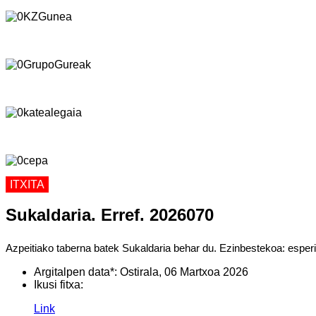
ITXITA
Sukaldaria. Erref. 2026070
Azpeitiako taberna batek Sukaldaria behar du. Ezinbestekoa: esperi
Argitalpen data*:
Ostirala, 06 Martxoa 2026
Ikusi fitxa:
Link