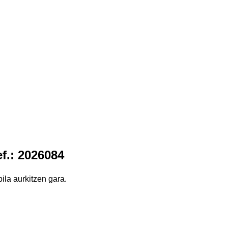
f.: 2026084
ila aurkitzen gara.