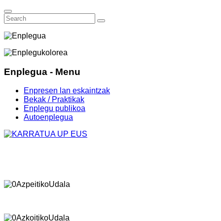
Enplegua - Menu
Enpresen lan eskaintzak
Bekak / Praktikak
Enplegu publikoa
Autoenplegua