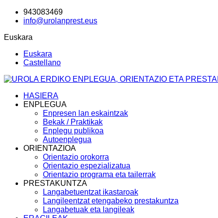
943083469
info@urolanprest.eus
Euskara
Euskara
Castellano
HASIERA
ENPLEGUA
Enpresen lan eskaintzak
Bekak / Praktikak
Enplegu publikoa
Autoenplegua
ORIENTAZIOA
Orientazio orokorra
Orientazio espezializatua
Orientazio programa eta tailerrak
PRESTAKUNTZA
Langabetuentzat ikastaroak
Langileentzat etengabeko prestakuntza
Langabetuak eta langileak