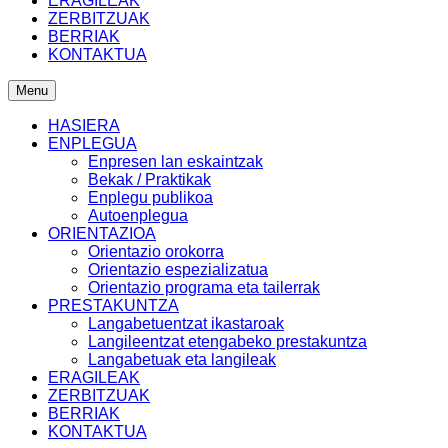
ERAGILEAK
ZERBITZUAK
BERRIAK
KONTAKTUA
Menu
HASIERA
ENPLEGUA
Enpresen lan eskaintzak
Bekak / Praktikak
Enplegu publikoa
Autoenplegua
ORIENTAZIOA
Orientazio orokorra
Orientazio espezializatua
Orientazio programa eta tailerrak
PRESTAKUNTZA
Langabetuentzat ikastaroak
Langileentzat etengabeko prestakuntza
Langabetuak eta langileak
ERAGILEAK
ZERBITZUAK
BERRIAK
KONTAKTUA