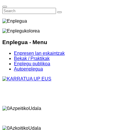
Enplegua - Menu
Enpresen lan eskaintzak
Bekak / Praktikak
Enplegu publikoa
Autoenplegua