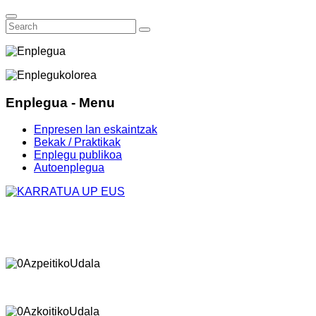
Enplegua - Menu
Enpresen lan eskaintzak
Bekak / Praktikak
Enplegu publikoa
Autoenplegua