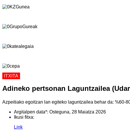
ITXITA
Adineko pertsonan Laguntzailea (Udara
Azpeitiako egoitzan lan egiteko laguntzailea behar da: %60-80 t
Argitalpen data*:
Osteguna, 28 Maiatza 2026
Ikusi fitxa:
Link