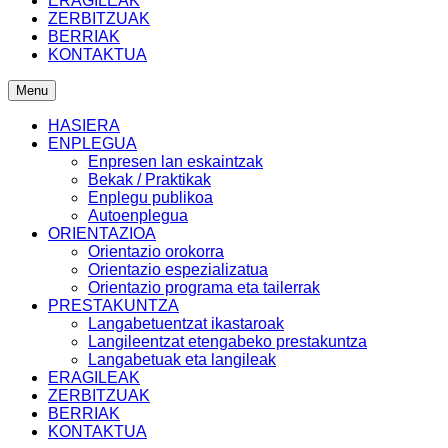
ERAGILEAK
ZERBITZUAK
BERRIAK
KONTAKTUA
Menu
HASIERA
ENPLEGUA
Enpresen lan eskaintzak
Bekak / Praktikak
Enplegu publikoa
Autoenplegua
ORIENTAZIOA
Orientazio orokorra
Orientazio espezializatua
Orientazio programa eta tailerrak
PRESTAKUNTZA
Langabetuentzat ikastaroak
Langileentzat etengabeko prestakuntza
Langabetuak eta langileak
ERAGILEAK
ZERBITZUAK
BERRIAK
KONTAKTUA