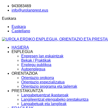
943083469
info@urolanprest.eus
Euskara
Euskara
Castellano
HASIERA
ENPLEGUA
Enpresen lan eskaintzak
Bekak / Praktikak
Enplegu publikoa
Autoenplegua
ORIENTAZIOA
Orientazio orokorra
Orientazio espezializatua
Orientazio programa eta tailerrak
PRESTAKUNTZA
Langabetuentzat ikastaroak
Langileentzat etengabeko prestakuntza
Langabetuak eta langileak