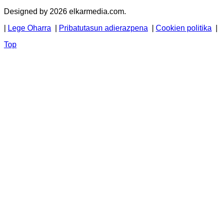
Designed by 2026 elkarmedia.com.
|
Lege Oharra
|
Pribatutasun adierazpena
|
Cookien politika
Top