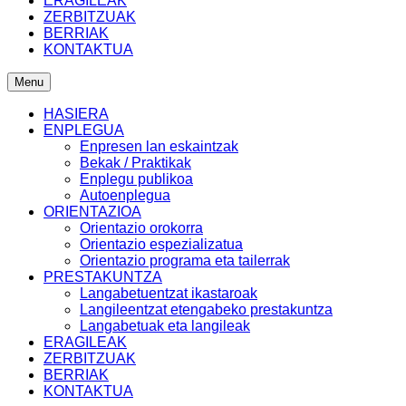
ERAGILEAK
ZERBITZUAK
BERRIAK
KONTAKTUA
Menu
HASIERA
ENPLEGUA
Enpresen lan eskaintzak
Bekak / Praktikak
Enplegu publikoa
Autoenplegua
ORIENTAZIOA
Orientazio orokorra
Orientazio espezializatua
Orientazio programa eta tailerrak
PRESTAKUNTZA
Langabetuentzat ikastaroak
Langileentzat etengabeko prestakuntza
Langabetuak eta langileak
ERAGILEAK
ZERBITZUAK
BERRIAK
KONTAKTUA