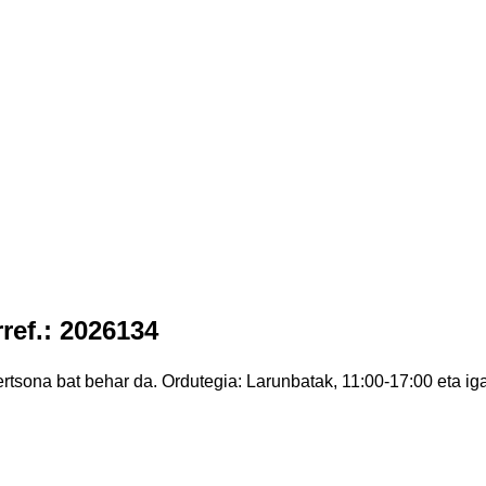
rref.: 2026134
ertsona bat behar da. Ordutegia: Larunbatak, 11:00-17:00 eta ig