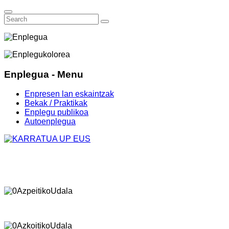
Enplegua - Menu
Enpresen lan eskaintzak
Bekak / Praktikak
Enplegu publikoa
Autoenplegua