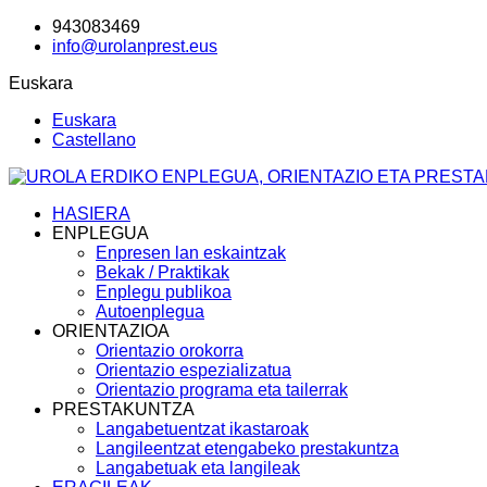
943083469
info@urolanprest.eus
Euskara
Euskara
Castellano
HASIERA
ENPLEGUA
Enpresen lan eskaintzak
Bekak / Praktikak
Enplegu publikoa
Autoenplegua
ORIENTAZIOA
Orientazio orokorra
Orientazio espezializatua
Orientazio programa eta tailerrak
PRESTAKUNTZA
Langabetuentzat ikastaroak
Langileentzat etengabeko prestakuntza
Langabetuak eta langileak