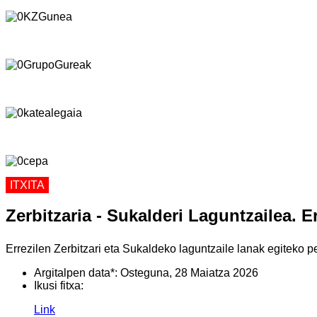
ITXITA
Zerbitzaria - Sukalderi Laguntzailea. E
Errezilen Zerbitzari eta Sukaldeko laguntzaile lanak egiteko p
Argitalpen data*:
Osteguna, 28 Maiatza 2026
Ikusi fitxa:
Link