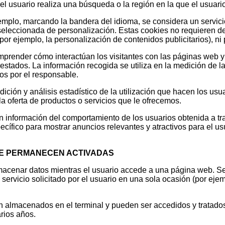
el usuario realiza una búsqueda o la región en la que el usuari
 ejemplo, marcando la bandera del idioma, se considera un servi
seleccionada de personalización. Estas cookies no requieren 
por ejemplo, la personalización de contenidos publicitarios), ni p
render cómo interactúan los visitantes con las páginas web y as
stados. La información recogida se utiliza en la medición de la
dos por el responsable.
ición y análisis estadístico de la utilización que hacen los usua
a oferta de productos o servicios que le ofrecemos.
información del comportamiento de los usuarios obtenida a tr
ecífico para mostrar anuncios relevantes y atractivos para el usu
QUE PERMANECEN ACTIVADAS
lmacenar datos mientras el usuario accede a una página web. 
servicio solicitado por el usuario en una sola ocasión (por ejem
n almacenados en el terminal y pueden ser accedidos y tratados
rios años.