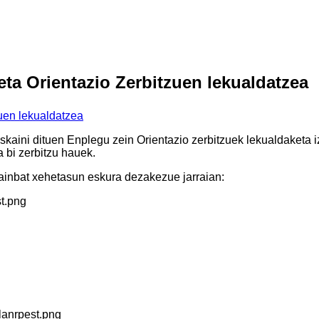
eta Orientazio Zerbitzuen lekualdatzea
skaini dituen Enplegu zein Orientazio zerbitzuek lekualdaketa iz
a bi zerbitzu hauek.
hainbat xehetasun eskura dezakezue jarraian: