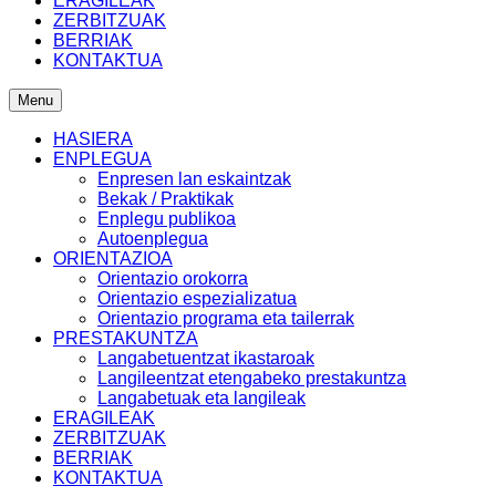
ERAGILEAK
ZERBITZUAK
BERRIAK
KONTAKTUA
Menu
HASIERA
ENPLEGUA
Enpresen lan eskaintzak
Bekak / Praktikak
Enplegu publikoa
Autoenplegua
ORIENTAZIOA
Orientazio orokorra
Orientazio espezializatua
Orientazio programa eta tailerrak
PRESTAKUNTZA
Langabetuentzat ikastaroak
Langileentzat etengabeko prestakuntza
Langabetuak eta langileak
ERAGILEAK
ZERBITZUAK
BERRIAK
KONTAKTUA