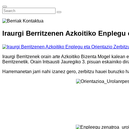
Iraurgi Berritzenen Azkoitiko Enplegu 
Iraurgi Berritzenek orain arte Azkoitiko Bizenta Mogel kalean e
Berritzenetik. Orain Intsausti Jauregiko 3. pisuan eskainiko dir
Harremanetan jarri nahi izanez gero, zerbitzu hauei buruzko 