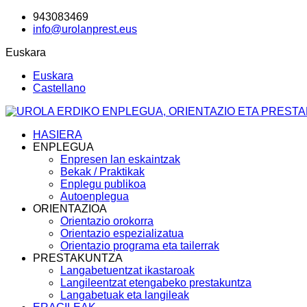
943083469
info@urolanprest.eus
Euskara
Euskara
Castellano
HASIERA
ENPLEGUA
Enpresen lan eskaintzak
Bekak / Praktikak
Enplegu publikoa
Autoenplegua
ORIENTAZIOA
Orientazio orokorra
Orientazio espezializatua
Orientazio programa eta tailerrak
PRESTAKUNTZA
Langabetuentzat ikastaroak
Langileentzat etengabeko prestakuntza
Langabetuak eta langileak