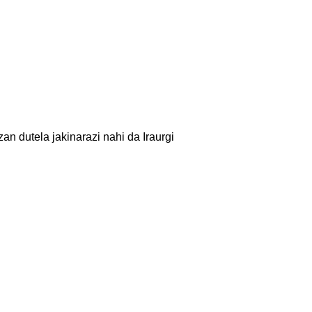
an dutela jakinarazi nahi da Iraurgi