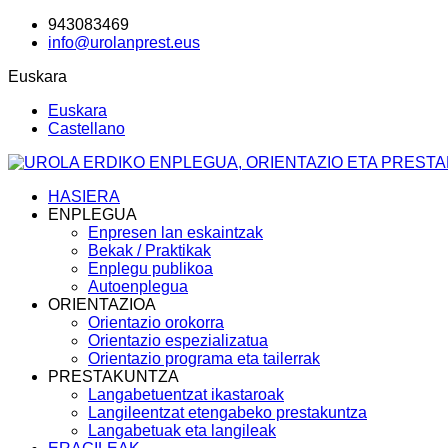
943083469
info@urolanprest.eus
Euskara
Euskara
Castellano
HASIERA
ENPLEGUA
Enpresen lan eskaintzak
Bekak / Praktikak
Enplegu publikoa
Autoenplegua
ORIENTAZIOA
Orientazio orokorra
Orientazio espezializatua
Orientazio programa eta tailerrak
PRESTAKUNTZA
Langabetuentzat ikastaroak
Langileentzat etengabeko prestakuntza
Langabetuak eta langileak