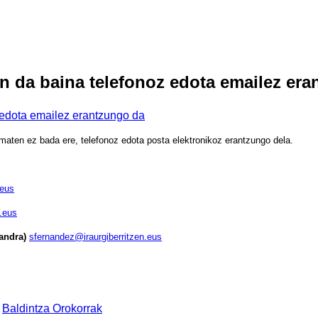
in da baina telefonoz edota emailez er
 ematen ez bada ere, telefonoz edota posta elektronikoz erantzungo dela.
.eus
.eus
Sandra)
sfernandez@iraurgiberritzen.eus
|
Baldintza Orokorrak