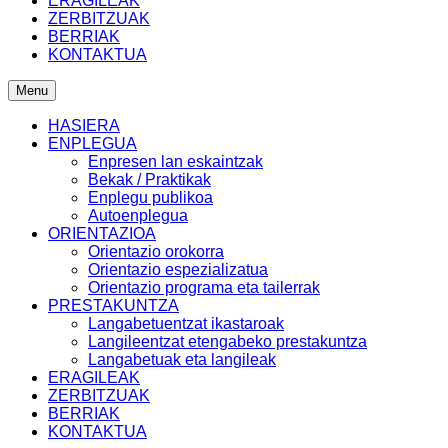
ERAGILEAK
ZERBITZUAK
BERRIAK
KONTAKTUA
Menu
HASIERA
ENPLEGUA
Enpresen lan eskaintzak
Bekak / Praktikak
Enplegu publikoa
Autoenplegua
ORIENTAZIOA
Orientazio orokorra
Orientazio espezializatua
Orientazio programa eta tailerrak
PRESTAKUNTZA
Langabetuentzat ikastaroak
Langileentzat etengabeko prestakuntza
Langabetuak eta langileak
ERAGILEAK
ZERBITZUAK
BERRIAK
KONTAKTUA