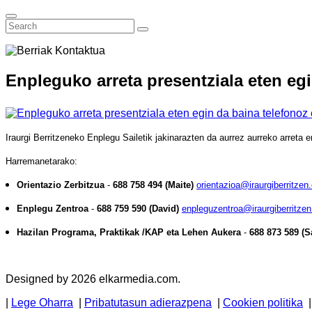
Enpleguko arreta presentziala eten eg
Iraurgi Berritzeneko Enplegu Sailetik jakinarazten da aurrez aurreko arreta
Harremanetarako:
Orientazio Zerbitzua
-
688 758 494 (Maite)
orientazioa@iraurgiberritzen
Enplegu Zentroa
-
688 759 590 (David)
enpleguzentroa@iraurgiberritzen
Hazilan Programa, Praktikak /KAP eta Lehen Aukera
-
688 873 589 (
Designed by 2026 elkarmedia.com.
|
Lege Oharra
|
Pribatutasun adierazpena
|
Cookien politika