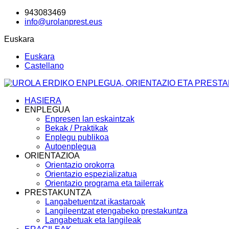
943083469
info@urolanprest.eus
Euskara
Euskara
Castellano
HASIERA
ENPLEGUA
Enpresen lan eskaintzak
Bekak / Praktikak
Enplegu publikoa
Autoenplegua
ORIENTAZIOA
Orientazio orokorra
Orientazio espezializatua
Orientazio programa eta tailerrak
PRESTAKUNTZA
Langabetuentzat ikastaroak
Langileentzat etengabeko prestakuntza
Langabetuak eta langileak