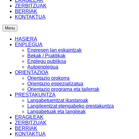
ERAGILEAK
ZERBITZUAK
BERRIAK
KONTAKTUA
Menu
HASIERA
ENPLEGUA
Enpresen lan eskaintzak
Bekak / Praktikak
Enplegu publikoa
Autoenplegua
ORIENTAZIOA
Orientazio orokorra
Orientazio espezializatua
Orientazio programa eta tailerrak
PRESTAKUNTZA
Langabetuentzat ikastaroak
Langileentzat etengabeko prestakuntza
Langabetuak eta langileak
ERAGILEAK
ZERBITZUAK
BERRIAK
KONTAKTUA