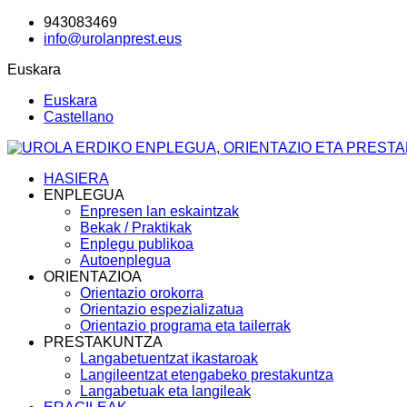
943083469
info@urolanprest.eus
Euskara
Euskara
Castellano
HASIERA
ENPLEGUA
Enpresen lan eskaintzak
Bekak / Praktikak
Enplegu publikoa
Autoenplegua
ORIENTAZIOA
Orientazio orokorra
Orientazio espezializatua
Orientazio programa eta tailerrak
PRESTAKUNTZA
Langabetuentzat ikastaroak
Langileentzat etengabeko prestakuntza
Langabetuak eta langileak