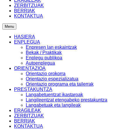
ERAGILEAK
ZERBITZUAK
BERRIAK
KONTAKTUA
Menu
HASIERA
ENPLEGUA
Enpresen lan eskaintzak
Bekak / Praktikak
Enplegu publikoa
Autoenplegua
ORIENTAZIOA
Orientazio orokorra
Orientazio espezializatua
Orientazio programa eta tailerrak
PRESTAKUNTZA
Langabetuentzat ikastaroak
Langileentzat etengabeko prestakuntza
Langabetuak eta langileak
ERAGILEAK
ZERBITZUAK
BERRIAK
KONTAKTUA