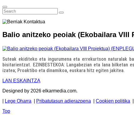
Balio anitzeko peoiak (Ekobailara VI
Suteak ekiditeko eta ingurumena eta errekurtson naturalak ba
bisitarientzat. EZINBESTEKOA: Langabezian eta lana bilketan es
izatea; Proaktibo eta dinamikoa, euskara hitz egiten jakitea.
LAN ESKAINTZA
Designed by 2026 elkarmedia.com.
|
Lege Oharra
|
Pribatutasun adierazpena
|
Cookien politika
Top