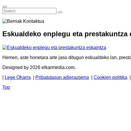
Eskualdeko enplegu eta prestakuntza 
Hemen, aste honetara arte jaso ditugun eskualdeko lan, presta
Designed by 2026 elkarmedia.com.
|
Lege Oharra
|
Pribatutasun adierazpena
|
Cookien politika
Top