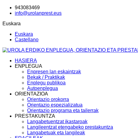
943083469
info@urolanprest.eus
Euskara
Euskara
Castellano
HASIERA
ENPLEGUA
Enpresen lan eskaintzak
Bekak / Praktikak
Enplegu publikoa
Autoenplegua
ORIENTAZIOA
Orientazio orokorra
Orientazio espezializatua
Orientazio programa eta tailerrak
PRESTAKUNTZA
Langabetuentzat ikastaroak
Langileentzat etengabeko prestakuntza
Langabetuak eta langileak