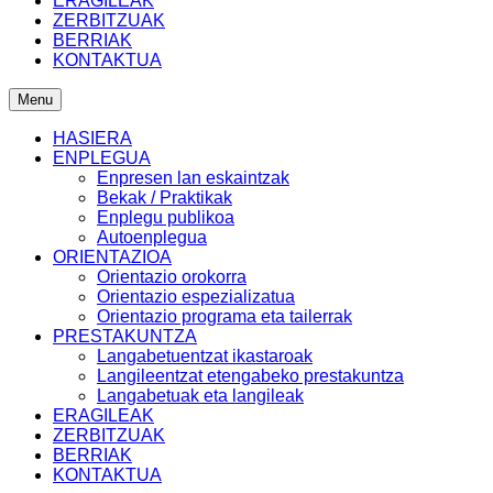
ERAGILEAK
ZERBITZUAK
BERRIAK
KONTAKTUA
Menu
HASIERA
ENPLEGUA
Enpresen lan eskaintzak
Bekak / Praktikak
Enplegu publikoa
Autoenplegua
ORIENTAZIOA
Orientazio orokorra
Orientazio espezializatua
Orientazio programa eta tailerrak
PRESTAKUNTZA
Langabetuentzat ikastaroak
Langileentzat etengabeko prestakuntza
Langabetuak eta langileak
ERAGILEAK
ZERBITZUAK
BERRIAK
KONTAKTUA