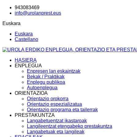
943083469
info@urolanprest.eus
Euskara
Euskara
Castellano
HASIERA
ENPLEGUA
Enpresen lan eskaintzak
Bekak / Praktikak
Enplegu publikoa
Autoenplegua
ORIENTAZIOA
Orientazio orokorra
Orientazio espezializatua
Orientazio programa eta tailerrak
PRESTAKUNTZA
Langabetuentzat ikastaroak
Langileentzat etengabeko prestakuntza
Langabetuak eta langileak