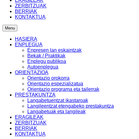
ERAGILEAK
ZERBITZUAK
BERRIAK
KONTAKTUA
Menu
HASIERA
ENPLEGUA
Enpresen lan eskaintzak
Bekak / Praktikak
Enplegu publikoa
Autoenplegua
ORIENTAZIOA
Orientazio orokorra
Orientazio espezializatua
Orientazio programa eta tailerrak
PRESTAKUNTZA
Langabetuentzat ikastaroak
Langileentzat etengabeko prestakuntza
Langabetuak eta langileak
ERAGILEAK
ZERBITZUAK
BERRIAK
KONTAKTUA