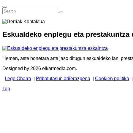
Eskualdeko enplegu eta prestakuntza 
Hemen, aste honetara arte jaso ditugun eskualdeko lan, presta
Designed by 2026 elkarmedia.com.
|
Lege Oharra
|
Pribatutasun adierazpena
|
Cookien politika
Top