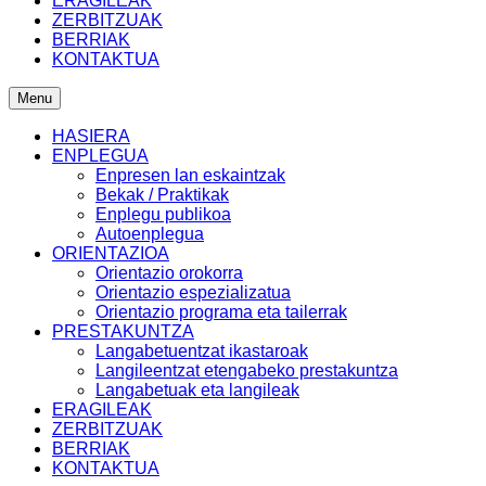
ERAGILEAK
ZERBITZUAK
BERRIAK
KONTAKTUA
Menu
HASIERA
ENPLEGUA
Enpresen lan eskaintzak
Bekak / Praktikak
Enplegu publikoa
Autoenplegua
ORIENTAZIOA
Orientazio orokorra
Orientazio espezializatua
Orientazio programa eta tailerrak
PRESTAKUNTZA
Langabetuentzat ikastaroak
Langileentzat etengabeko prestakuntza
Langabetuak eta langileak
ERAGILEAK
ZERBITZUAK
BERRIAK
KONTAKTUA