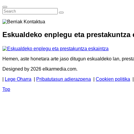
Eskualdeko enplegu eta prestakuntza 
Hemen, aste honetara arte jaso ditugun eskualdeko lan, presta
Designed by 2026 elkarmedia.com.
|
Lege Oharra
|
Pribatutasun adierazpena
|
Cookien politika
Top