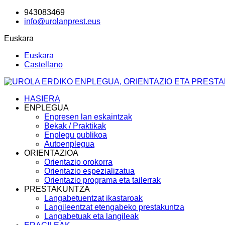
943083469
info@urolanprest.eus
Euskara
Euskara
Castellano
HASIERA
ENPLEGUA
Enpresen lan eskaintzak
Bekak / Praktikak
Enplegu publikoa
Autoenplegua
ORIENTAZIOA
Orientazio orokorra
Orientazio espezializatua
Orientazio programa eta tailerrak
PRESTAKUNTZA
Langabetuentzat ikastaroak
Langileentzat etengabeko prestakuntza
Langabetuak eta langileak