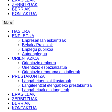
ERAGILEAK
ZERBITZUAK
BERRIAK
KONTAKTUA
Menu
HASIERA
ENPLEGUA
Enpresen lan eskaintzak
Bekak / Praktikak
Enplegu publikoa
Autoenplegua
ORIENTAZIOA
Orientazio orokorra
Orientazio espezializatua
Orientazio programa eta tailerrak
PRESTAKUNTZA
Langabetuentzat ikastaroak
Langileentzat etengabeko prestakuntza
Langabetuak eta langileak
ERAGILEAK
ZERBITZUAK
BERRIAK
KONTAKTUA