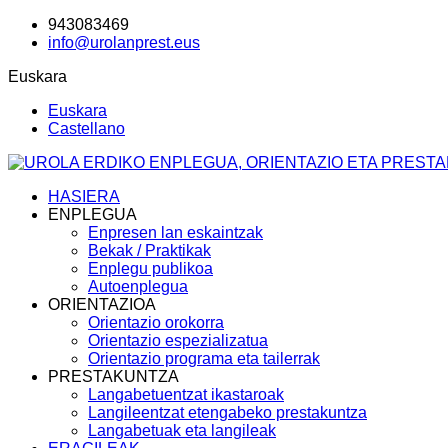
943083469
info@urolanprest.eus
Euskara
Euskara
Castellano
HASIERA
ENPLEGUA
Enpresen lan eskaintzak
Bekak / Praktikak
Enplegu publikoa
Autoenplegua
ORIENTAZIOA
Orientazio orokorra
Orientazio espezializatua
Orientazio programa eta tailerrak
PRESTAKUNTZA
Langabetuentzat ikastaroak
Langileentzat etengabeko prestakuntza
Langabetuak eta langileak