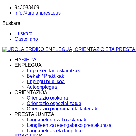
943083469
info@urolanprest.eus
Euskara
Euskara
Castellano
HASIERA
ENPLEGUA
Enpresen lan eskaintzak
Bekak / Praktikak
Enplegu publikoa
Autoenplegua
ORIENTAZIOA
Orientazio orokorra
Orientazio espezializatua
Orientazio programa eta tailerrak
PRESTAKUNTZA
Langabetuentzat ikastaroak
Langileentzat etengabeko prestakuntza
Langabetuak eta langileak