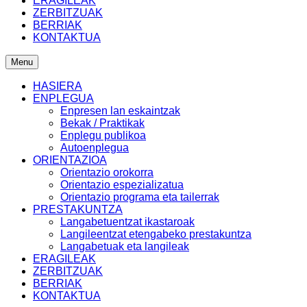
ERAGILEAK
ZERBITZUAK
BERRIAK
KONTAKTUA
Menu
HASIERA
ENPLEGUA
Enpresen lan eskaintzak
Bekak / Praktikak
Enplegu publikoa
Autoenplegua
ORIENTAZIOA
Orientazio orokorra
Orientazio espezializatua
Orientazio programa eta tailerrak
PRESTAKUNTZA
Langabetuentzat ikastaroak
Langileentzat etengabeko prestakuntza
Langabetuak eta langileak
ERAGILEAK
ZERBITZUAK
BERRIAK
KONTAKTUA