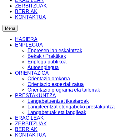
ERAGILEAK
ZERBITZUAK
BERRIAK
KONTAKTUA
Menu
HASIERA
ENPLEGUA
Enpresen lan eskaintzak
Bekak / Praktikak
Enplegu publikoa
Autoenplegua
ORIENTAZIOA
Orientazio orokorra
Orientazio espezializatua
Orientazio programa eta tailerrak
PRESTAKUNTZA
Langabetuentzat ikastaroak
Langileentzat etengabeko prestakuntza
Langabetuak eta langileak
ERAGILEAK
ZERBITZUAK
BERRIAK
KONTAKTUA