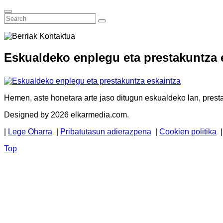
Eskualdeko enplegu eta prestakuntza 
Hemen, aste honetara arte jaso ditugun eskualdeko lan, presta
Designed by 2026 elkarmedia.com.
|
Lege Oharra
|
Pribatutasun adierazpena
|
Cookien politika
Top