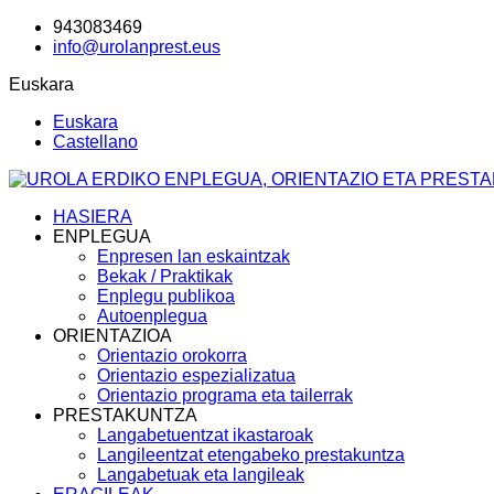
943083469
info@urolanprest.eus
Euskara
Euskara
Castellano
HASIERA
ENPLEGUA
Enpresen lan eskaintzak
Bekak / Praktikak
Enplegu publikoa
Autoenplegua
ORIENTAZIOA
Orientazio orokorra
Orientazio espezializatua
Orientazio programa eta tailerrak
PRESTAKUNTZA
Langabetuentzat ikastaroak
Langileentzat etengabeko prestakuntza
Langabetuak eta langileak