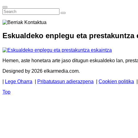
Eskualdeko enplegu eta prestakuntza 
Hemen, aste honetara arte jaso ditugun eskualdeko lan, presta
Designed by 2026 elkarmedia.com.
|
Lege Oharra
|
Pribatutasun adierazpena
|
Cookien politika
Top