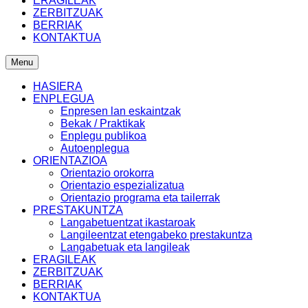
ERAGILEAK
ZERBITZUAK
BERRIAK
KONTAKTUA
Menu
HASIERA
ENPLEGUA
Enpresen lan eskaintzak
Bekak / Praktikak
Enplegu publikoa
Autoenplegua
ORIENTAZIOA
Orientazio orokorra
Orientazio espezializatua
Orientazio programa eta tailerrak
PRESTAKUNTZA
Langabetuentzat ikastaroak
Langileentzat etengabeko prestakuntza
Langabetuak eta langileak
ERAGILEAK
ZERBITZUAK
BERRIAK
KONTAKTUA