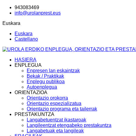
943083469
info@urolanprest.eus
Euskara
Euskara
Castellano
HASIERA
ENPLEGUA
Enpresen lan eskaintzak
Bekak / Praktikak
Enplegu publikoa
Autoenplegua
ORIENTAZIOA
Orientazio orokorra
Orientazio espezializatua
Orientazio programa eta tailerrak
PRESTAKUNTZA
Langabetuentzat ikastaroak
Langileentzat etengabeko prestakuntza
Langabetuak eta langileak