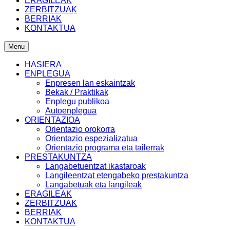
ERAGILEAK
ZERBITZUAK
BERRIAK
KONTAKTUA
Menu
HASIERA
ENPLEGUA
Enpresen lan eskaintzak
Bekak / Praktikak
Enplegu publikoa
Autoenplegua
ORIENTAZIOA
Orientazio orokorra
Orientazio espezializatua
Orientazio programa eta tailerrak
PRESTAKUNTZA
Langabetuentzat ikastaroak
Langileentzat etengabeko prestakuntza
Langabetuak eta langileak
ERAGILEAK
ZERBITZUAK
BERRIAK
KONTAKTUA