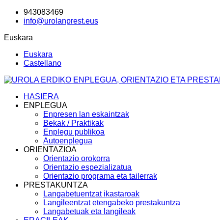
943083469
info@urolanprest.eus
Euskara
Euskara
Castellano
HASIERA
ENPLEGUA
Enpresen lan eskaintzak
Bekak / Praktikak
Enplegu publikoa
Autoenplegua
ORIENTAZIOA
Orientazio orokorra
Orientazio espezializatua
Orientazio programa eta tailerrak
PRESTAKUNTZA
Langabetuentzat ikastaroak
Langileentzat etengabeko prestakuntza
Langabetuak eta langileak