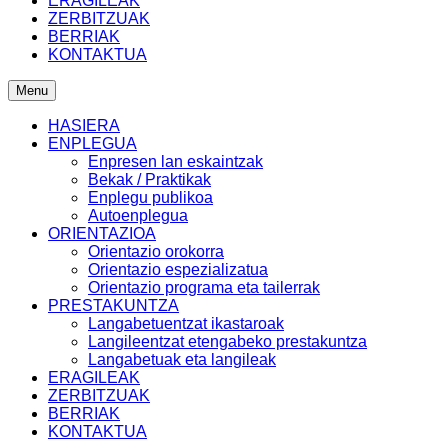
ERAGILEAK
ZERBITZUAK
BERRIAK
KONTAKTUA
Menu
HASIERA
ENPLEGUA
Enpresen lan eskaintzak
Bekak / Praktikak
Enplegu publikoa
Autoenplegua
ORIENTAZIOA
Orientazio orokorra
Orientazio espezializatua
Orientazio programa eta tailerrak
PRESTAKUNTZA
Langabetuentzat ikastaroak
Langileentzat etengabeko prestakuntza
Langabetuak eta langileak
ERAGILEAK
ZERBITZUAK
BERRIAK
KONTAKTUA