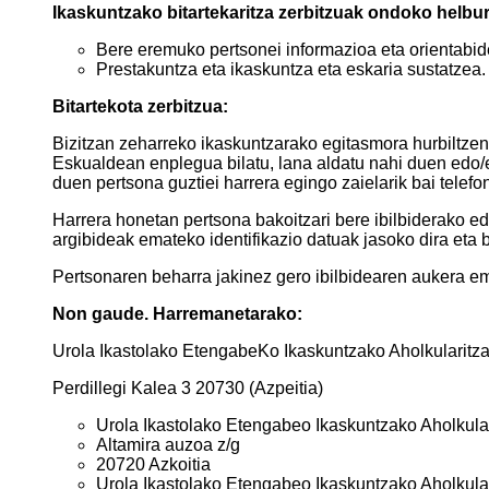
Ikaskuntzako bitartekaritza zerbitzuak ondoko helbur
Bere eremuko pertsonei informazioa eta orientabide
Prestakuntza eta ikaskuntza eta eskaria sustatzea.
​Bitartekota zerbitzua: ​
Bizitzan zeharreko ikaskuntzarako egitasmora hurbiltzen 
Eskualdean enplegua bilatu, lana aldatu nahi duen edo/
duen pertsona guztiei harrera egingo zaielarik bai telefon
Harrera honetan pertsona bakoitzari bere ibilbiderako e
argibideak emateko identifikazio datuak jasoko dira eta b
Pertsonaren beharra jakinez gero ibilbidearen aukera ema
​Non gaude. Harremanetarako:
Urola Ikastolako EtengabeKo Ikaskuntzako Aholkularitz
Perdillegi Kalea 3 20730 (Azpeitia)​
Urola Ikastolako Etengabeo Ikaskuntzako Aholkular
Altamira auzoa z/g
20720 Azkoitia
Urola Ikastolako Etengabeo Ikaskuntzako Aholkular