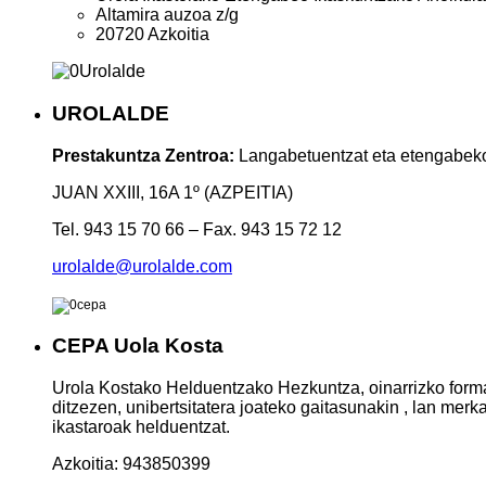
Altamira auzoa z/g
20720 Azkoitia
UROLALDE
Prestakuntza Zentroa:
Langabetuentzat eta etengabeko p
JUAN XXIII, 16A 1º
(
AZPEITIA)
Tel. 943 15 70 66 – Fax. 943 15 72 12
urolalde@urolalde.com
CEPA Uola Kosta
Urola Kostako Helduentzako Hezkuntza, oinarrizko forma
ditzezen, unibertsitatera joateko gaitasunakin , lan me
ikastaroak helduentzat.
Azkoitia: 943850399