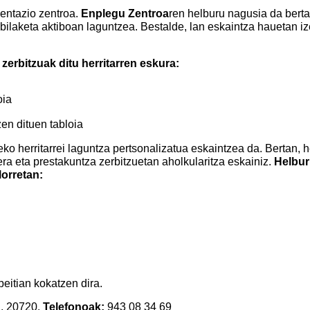
ientazio zentroa.
Enplegu Zentroa
ren helburu nagusia da bertar
 bilaketa aktiboan laguntzea. Bestalde, lan eskaintza hauetan 
erbitzuak ditu herritarren eskura:
oia
en dituen tabloia
ko herritarrei laguntza pertsonalizatua eskaintzea da. Bertan, 
era eta prestakuntza zerbitzuetan aholkularitza eskainiz.
Helbur
orretan:
peitian kokatzen dira.
ua. 20720.
Telefonoak:
943 08 34 69