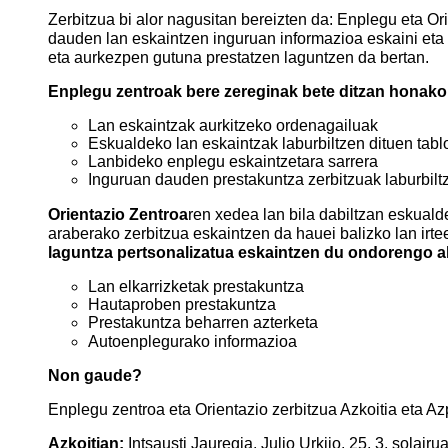
Zerbitzua bi alor nagusitan bereizten da: Enplegu eta Or
dauden lan eskaintzen inguruan informazioa eskaini eta
eta aurkezpen gutuna prestatzen laguntzen da bertan.
Enplegu zentroak bere zereginak bete ditzan honako z
Lan eskaintzak aurkitzeko ordenagailuak
Eskualdeko lan eskaintzak laburbiltzen dituen tabl
Lanbideko enplegu eskaintzetara sarrera
Inguruan dauden prestakuntza zerbitzuak laburbiltz
Orientazio Zentroa
ren xedea lan bila dabiltzan eskualde
araberako zerbitzua eskaintzen da hauei balizko lan irte
laguntza pertsonalizatua eskaintzen du ondorengo al
Lan elkarrizketak prestakuntza
Hautaproben prestakuntza
Prestakuntza beharren azterketa
Autoenplegurako informazioa
Non gaude?
Enplegu zentroa eta Orientazio zerbitzua Azkoitia eta Az
Azkoitian:
Intsausti Jauregia. Julio Urkijo, 25, 3, solair