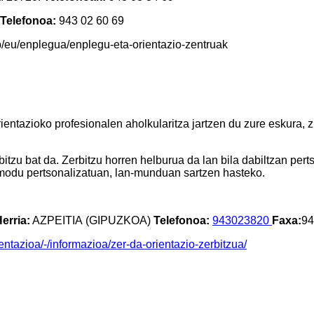
Telefonoa
:
943 02 60 69
php/eu/enplegua/enplegu-eta-orientazio-zentruak
ientazioko profesionalen aholkularitza jartzen du zure eskura, 
itzu bat da. Zerbitzu horren helburua da lan bila dabiltzan per
 modu pertsonalizatuan, lan-munduan sartzen hasteko.
erria:
AZPEITIA (GIPUZKOA)
Telefonoa:
943023820
Faxa
:
94
entazioa/-/informazioa/zer-da-orientazio-zerbitzua/