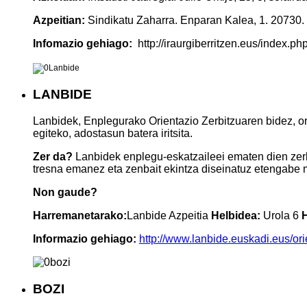
Azpeitian:
Sindikatu Zaharra. Enparan Kalea, 1. 20730
.
Infomazio gehiago:
http://iraurgiberritzen.eus/index.
LANBIDE
Lanbidek, Enplegurako Orientazio Zerbitzuaren bidez, or
egiteko, adostasun batera iritsita.
Zer da?
Lanbidek enplegu-eskatzaileei ematen dien zerb
tresna emanez eta zenbait ekintza diseinatuz etengabe
​Non gaude?
Harremanetarako:
​Lanbide Azpeitia
Helbidea:
​
Urola 6
H
​​Informazio gehiago:
​
http://www.lanbide.euskadi.eus/ori
BOZI