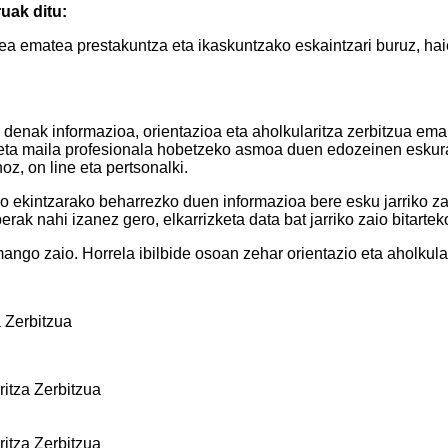
uak ditu:
a ematea prestakuntza eta ikaskuntzako eskaintzari buruz, haie
denak informazioa, orientazioa eta aholkularitza zerbitzua eman
eta maila profesionala hobetzeko asmoa duen edozeinen eskura
oz, on line eta pertsonalki.
do ekintzarako beharrezko duen informazioa bere esku jarriko z
erak nahi izanez gero, elkarrizketa data bat jarriko zaio bitart
ngo zaio. Horrela ibilbide osoan zehar orientazio eta aholkular
a Zerbitzua
itza Zerbitzua
itza Zerbitzua