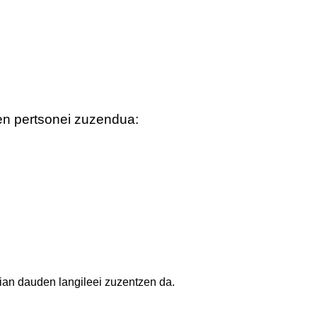
en pertsonei zuzendua:
hian dauden langileei zuzentzen da.