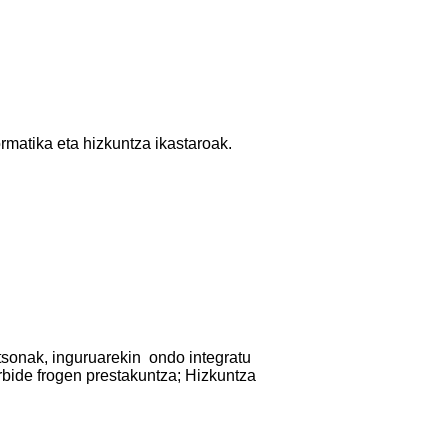
rmatika eta hizkuntza ikastaroak.
tsonak, inguruarekin ondo integratu
rbide frogen prestakuntza; Hizkuntza