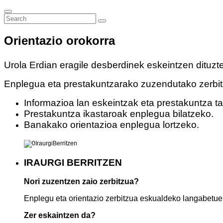
Orientazio orokorra
Urola Erdian eragile desberdinek eskeintzen dituzte
Enplegua eta prestakuntzarako zuzendutako zerbi
Informazioa lan eskeintzak eta prestakuntza tai
Prestakuntza ikastaroak enplegua bilatzeko.
Banakako orientazioa enplegua lortzeko.
IRAURGI BERRITZEN
Nori zuzentzen zaio zerbitzua?
Enplegu eta orientazio zerbitzua eskualdeko langabetue
Zer eskaintzen da?