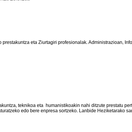
restakuntza eta Ziurtagiri profesionalak. Administrazioan, Info
kuntza, teknikoa eta humanistikoakin nahi ditzute prestatu per
rkaturatzeko edo bere enpresa sortzeko. Lanbide Heziketarako sa