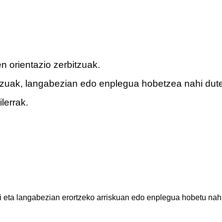
n orientazio zerbitzuak.
tzuak, langabezian edo enplegua hobetzea nahi dut
lerrak.
i eta langabezian erortzeko arriskuan edo enplegua hobetu na