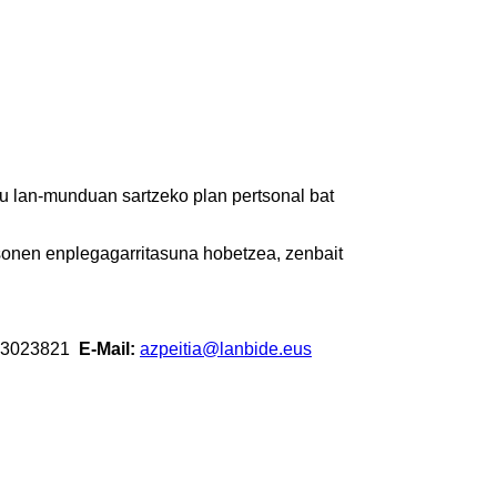
zu lan-munduan sartzeko plan pertsonal bat
tsonen enplegagarritasuna hobetzea, zenbait
3023821
E-Mail:
azpeitia@lanbide.eus