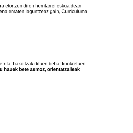
a etortzen diren herritarrei eskualdean
izena ematen laguntzeaz gain, Curriculuma
herritar bakoitzak dituen behar konkretuen
u hauek bete asmoz, orientatzaileak