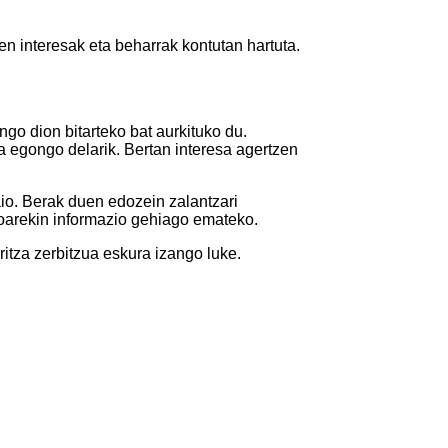
n interesak eta beharrak kontutan hartuta.
go dion bitarteko bat aurkituko du.
 egongo delarik. Bertan interesa agertzen
aio. Berak duen edozein zalantzari
ekoarekin informazio gehiago emateko.
itza zerbitzua eskura izango luke.