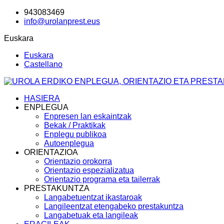
943083469
info@urolanprest.eus
Euskara
Euskara
Castellano
HASIERA
ENPLEGUA
Enpresen lan eskaintzak
Bekak / Praktikak
Enplegu publikoa
Autoenplegua
ORIENTAZIOA
Orientazio orokorra
Orientazio espezializatua
Orientazio programa eta tailerrak
PRESTAKUNTZA
Langabetuentzat ikastaroak
Langileentzat etengabeko prestakuntza
Langabetuak eta langileak