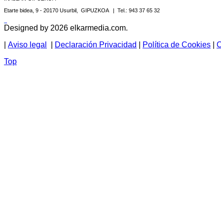
Etarte bidea, 9 - 20170 Usurbil, GIPUZKOA | Tel.: 943 37 65 32
Designed by 2026 elkarmedia.com.
|
Aviso legal
|
Declaración Privacidad
|
Política de Cookies
|
C
Top