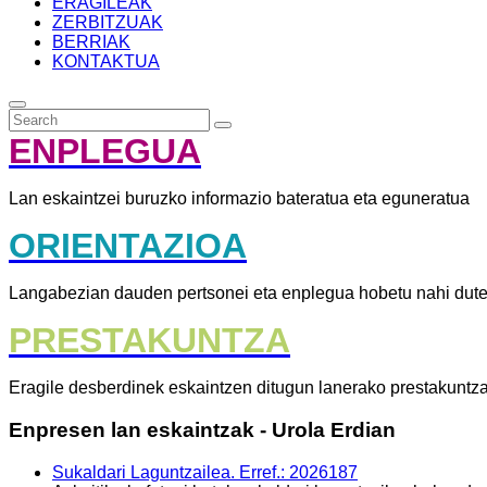
ERAGILEAK
ZERBITZUAK
BERRIAK
KONTAKTUA
ENPLEGUA
Lan eskaintzei buruzko informazio bateratua eta eguneratua
ORIENTAZIOA
Langabezian dauden pertsonei eta enplegua hobetu nahi dute
PRESTAKUNTZA
Eragile desberdinek eskaintzen ditugun lanerako prestakuntz
Enpresen lan eskaintzak
- Urola Erdian
Sukaldari Laguntzailea. Erref.: 2026187