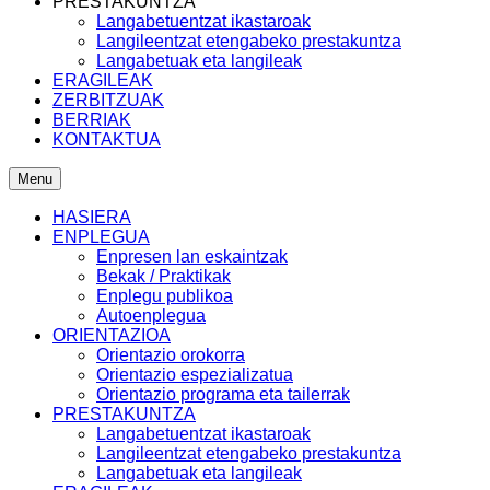
PRESTAKUNTZA
Langabetuentzat ikastaroak
Langileentzat etengabeko prestakuntza
Langabetuak eta langileak
ERAGILEAK
ZERBITZUAK
BERRIAK
KONTAKTUA
Menu
HASIERA
ENPLEGUA
Enpresen lan eskaintzak
Bekak / Praktikak
Enplegu publikoa
Autoenplegua
ORIENTAZIOA
Orientazio orokorra
Orientazio espezializatua
Orientazio programa eta tailerrak
PRESTAKUNTZA
Langabetuentzat ikastaroak
Langileentzat etengabeko prestakuntza
Langabetuak eta langileak