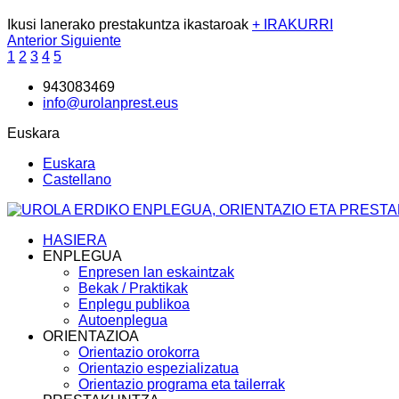
Ikusi lanerako prestakuntza ikastaroak
+ IRAKURRI
Anterior
Siguiente
1
2
3
4
5
943083469
info@urolanprest.eus
Euskara
Euskara
Castellano
HASIERA
ENPLEGUA
Enpresen lan eskaintzak
Bekak / Praktikak
Enplegu publikoa
Autoenplegua
ORIENTAZIOA
Orientazio orokorra
Orientazio espezializatua
Orientazio programa eta tailerrak