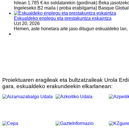
hilean 1.785 €-ko soldatarekin (gordinak) Beka jasotzeko 
Ingeleseko B2 maila ( proba erabilgarria) Basque Global
Eskualdeko enplegu eta prestakuntza eskaintza
Uzt 20, 2026
Hemen, aste honetara arte jaso ditugun eskualdeko lan, 
Proiektuaren eragileak eta bultzatzaileak Urola Erd
gara, eskualdeko erakundeekin elkarlanean: