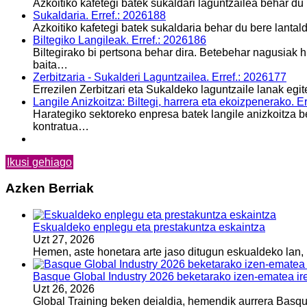
Azkoitiko kafetegi batek sukaldari laguntzailea behar du
Sukaldaria. Erref.: 2026188
Azkoitiko kafetegi batek sukaldaria behar du bere lantal
Biltegiko Langileak. Erref.: 2026186
Biltegirako bi pertsona behar dira. Betebehar nagusiak 
baita…
Zerbitzaria - Sukalderi Laguntzailea. Erref.: 2026177
Errezilen Zerbitzari eta Sukaldeko laguntzaile lanak egi
Langile Anizkoitza: Biltegi, harrera eta ekoizpenerako. E
Harategiko sektoreko enpresa batek langile anizkoitza b
kontratua…
Ikusi gehiago
Azken Berriak
Eskualdeko enplegu eta prestakuntza eskaintza
Uzt 27, 2026
Hemen, aste honetara arte jaso ditugun eskualdeko lan, 
Basque Global Industry 2026 beketarako izen-ematea ire
Uzt 26, 2026
Global Training beken deialdia, hemendik aurrera Basque 