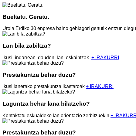
Bueltatu.
Geratu.
Urola Erdiko 30 enpresa baino gehiagori gertutik entzun diegu,
Lan
bila
zabiltza?
Ikusi indarrean dauden lan eskaintzak
+ IRAKURRI
Prestakuntza
behar
duzu?
Ikusi lanerako prestakuntza ikastaroak
+ IRAKURRI
Laguntza
behar
lana
bilatzeko?
Kontaktatu eskualdeko lan orientazio zerbitzuekin
+ IRAKURR
Prestakuntza
behar
duzu?