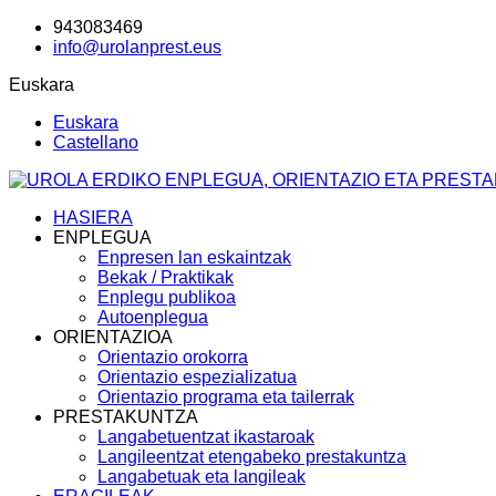
943083469
info@urolanprest.eus
Euskara
Euskara
Castellano
HASIERA
ENPLEGUA
Enpresen lan eskaintzak
Bekak / Praktikak
Enplegu publikoa
Autoenplegua
ORIENTAZIOA
Orientazio orokorra
Orientazio espezializatua
Orientazio programa eta tailerrak
PRESTAKUNTZA
Langabetuentzat ikastaroak
Langileentzat etengabeko prestakuntza
Langabetuak eta langileak