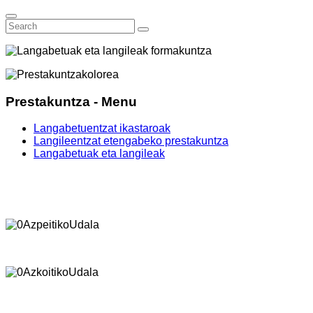
Prestakuntza - Menu
Langabetuentzat ikastaroak
Langileentzat etengabeko prestakuntza
Langabetuak eta langileak