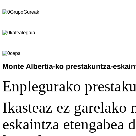
Monte Albertia-ko prestakuntza-eskain
Enplegurako prestaku
Ikasteaz ez garelako
eskaintza etengabea 