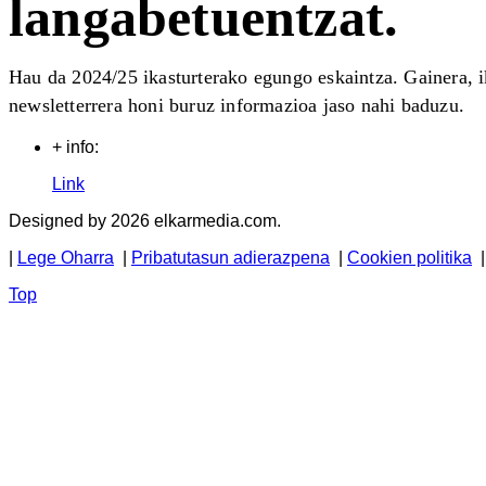
langabetuentzat.
Hau da 2024/25 ikasturterako egungo eskaintza. Gainera, 
newsletterrera honi buruz informazioa jaso nahi baduzu.
+ info:
Link
Designed by 2026 elkarmedia.com.
|
Lege Oharra
|
Pribatutasun adierazpena
|
Cookien politika
Top